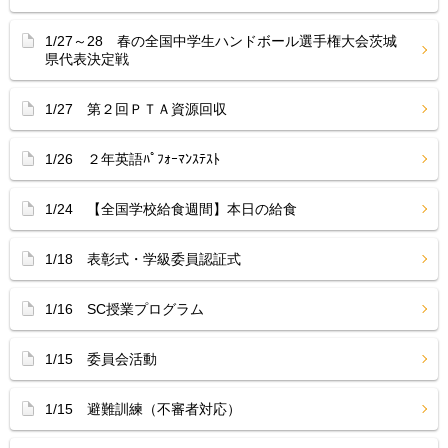
1/27～28 春の全国中学生ハンドボール選手権大会茨城
県代表決定戦
1/27 第２回ＰＴＡ資源回収
1/26 ２年英語ﾊﾟﾌｫｰﾏﾝｽﾃｽﾄ
1/24 【全国学校給食週間】本日の給食
1/18 表彰式・学級委員認証式
1/16 SC授業プログラム
1/15 委員会活動
1/15 避難訓練（不審者対応）