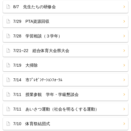
8/7 先生たちの研修会
7/29 PTA資源回収
7/28 学習相談（３学年）
7/21~22 総合体育大会県大会
7/19 大掃除
7/14 市ﾌﾟﾚｾﾞﾝﾃｰｼｮﾝﾌｫｰﾗﾑ
7/11 授業参観 学年・学級懇談会
7/11 あいさつ運動（社会を明るくする運動）
7/10 体育祭結団式