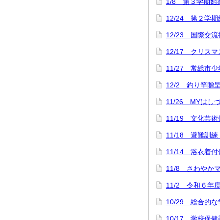
1/8 第３学期
12/24 第２学
12/23 国際交
12/17 クリス
11/27 常総市
12/2 釣り竿
11/26 MYは
11/19 文化芸
11/18 避難訓
11/14 浴衣
11/8 さわや
11/2 令和６年
10/29 総合
10/17 学校保