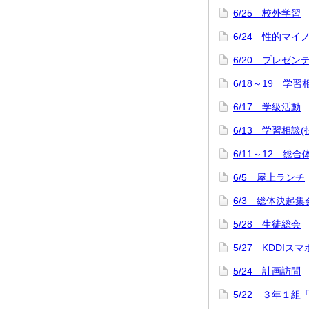
6/25 校外学習
6/24 性的マ
6/20 プレゼ
6/18～19 学習
6/17 学級活動
6/13 学習相談
6/11～12 
6/5 屋上ランチ
6/3 総体決起集
5/28 生徒総会
5/27 KDDI
5/24 計画訪問
5/22 ３年１組