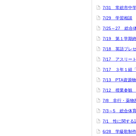
7/31 常総市中
7/29 学習相談
7/25～27 総
7/19 第１学
7/18 英語プ
7/17 アスリ
7/17 ３年１組
7/13 PTA資源
7/12 授業参観
7/8 非行・薬
7/3～5 総合
7/1 性に関する
6/28 学級歌制