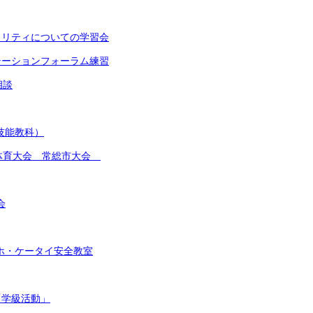
イノリティについての学習会
ンテーションフォーラム練習
相談
(技能教科）
総合体育大会 常総市大会
会
スマホ・ケータイ安全教室
「学級活動」