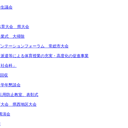
学生議会
合体育大会 県大会
期終業式 大掃除
レゼンテーションフォーラム 常総市大会
ート派遣等による体育授業の充実・高度化の促進事業
「社会科」
物回収
 学年懇談会
物乱用防止教室、表彰式
体育大会 県西地区大会
講演会
作