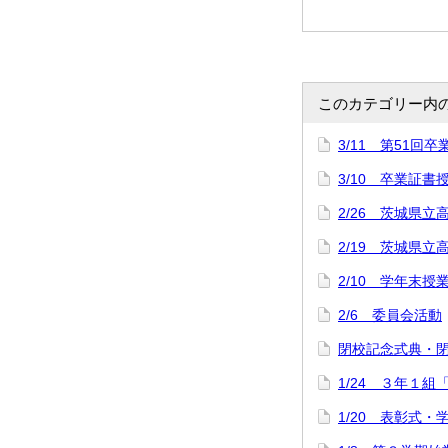
このカテゴリー内
3/11 第51回
3/10 卒業証
2/26 茨城県立
2/19 茨城県
2/10 学年末授
2/6 委員会活動
閉校記念式典・
1/24 ３年１組
1/20 表彰式