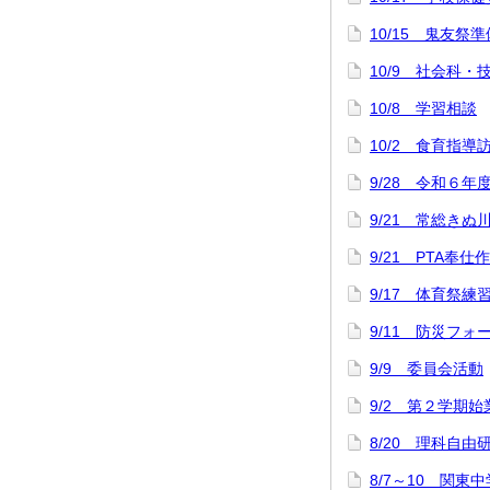
10/15 鬼友祭準
10/9 社会科
10/8 学習相談
10/2 食育指導
9/28 令和６年
9/21 常総きぬ
9/21 PTA奉仕
9/17 体育祭練
9/11 防災フォ
9/9 委員会活動
9/2 第２学期
8/20 理科自
8/7～10 関