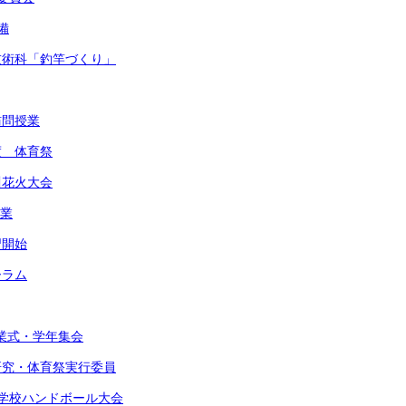
備
・技術科「釣竿づくり」
訪問授業
度 体育祭
川花火大会
作業
習開始
ーラム
始業式・学年集会
由研究・体育祭実行委員
東中学校ハンドボール大会