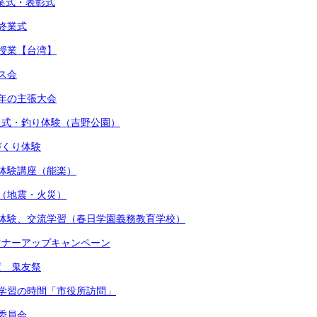
始業式・表彰式
期終業式
流授業【台湾】
マス会
少年の主張大会
贈呈式・釣り体験（吉野公園）
しづくり体験
術体験講座（能楽）
練（地震・火災）
着付体験、交流学習（春日学園義務教育学校）
かマナーアップキャンペーン
度 鬼友祭
的な学習の時間「市役所訪問」
健委員会