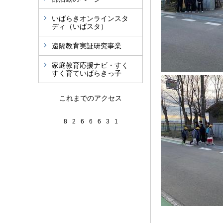
いばらきオンラインスタ
ディ（いばスタ）
遠隔教育実証研究事業
家庭教育応援ナビ・すく
すく育ていばらきっ子
これまでのアクセス
8
2
6
6
6
3
1