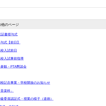
の他のページ
卒業証書授与式
書授与式【前日】
高校入試前日
立高校入試事前指導
業参観・PTA懇談会
閉校記念事業・学校開放のお知らせ
「音楽科」
・学級委員認証式・授業の様子（道徳）