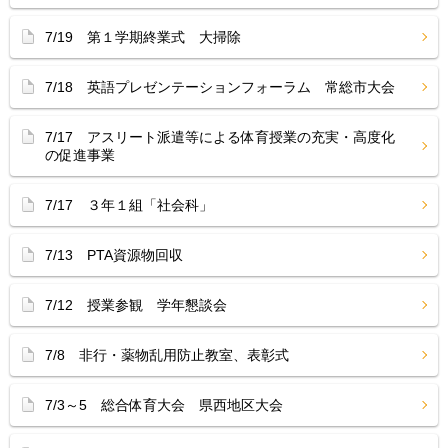
7/19 第１学期終業式 大掃除
7/18 英語プレゼンテーションフォーラム 常総市大会
7/17 アスリート派遣等による体育授業の充実・高度化
の促進事業
7/17 ３年１組「社会科」
7/13 PTA資源物回収
7/12 授業参観 学年懇談会
7/8 非行・薬物乱用防止教室、表彰式
7/3～5 総合体育大会 県西地区大会