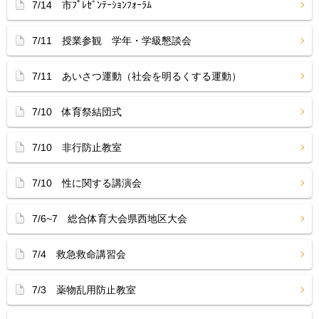
7/14 市ﾌﾟﾚｾﾞﾝﾃｰｼｮﾝﾌｫｰﾗﾑ
7/11 授業参観 学年・学級懇談会
7/11 あいさつ運動（社会を明るくする運動）
7/10 体育祭結団式
7/10 非行防止教室
7/10 性に関する講演会
7/6~7 総合体育大会県西地区大会
7/4 救急救命講習会
7/3 薬物乱用防止教室