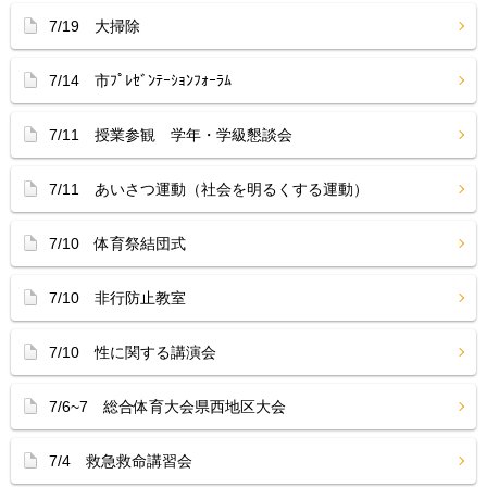
7/19 大掃除
7/14 市ﾌﾟﾚｾﾞﾝﾃｰｼｮﾝﾌｫｰﾗﾑ
7/11 授業参観 学年・学級懇談会
7/11 あいさつ運動（社会を明るくする運動）
7/10 体育祭結団式
7/10 非行防止教室
7/10 性に関する講演会
7/6~7 総合体育大会県西地区大会
7/4 救急救命講習会