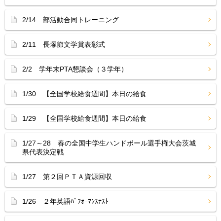
2/14 部活動合同トレーニング
2/11 長塚節文学賞表彰式
2/2 学年末PTA懇談会（３学年）
1/30 【全国学校給食週間】本日の給食
1/29 【全国学校給食週間】本日の給食
1/27～28 春の全国中学生ハンドボール選手権大会茨城
県代表決定戦
1/27 第２回ＰＴＡ資源回収
1/26 ２年英語ﾊﾟﾌｫｰﾏﾝｽﾃｽﾄ