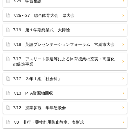
7/29 学習相談
7/25～27 総合体育大会 県大会
7/19 第１学期終業式 大掃除
7/18 英語プレゼンテーションフォーラム 常総市大会
7/17 アスリート派遣等による体育授業の充実・高度化
の促進事業
7/17 ３年１組「社会科」
7/13 PTA資源物回収
7/12 授業参観 学年懇談会
7/8 非行・薬物乱用防止教室、表彰式