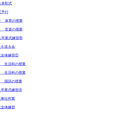
生表彰式
式予行
２ 体育の授業
１ 音楽の授業
生卒業式練習⑥
生を送る会
式全体練習②
１ 生活科の授業
２ 生活科の授業
１ 国語の授業
生卒業式練習④
生奉仕作業
式全体練習