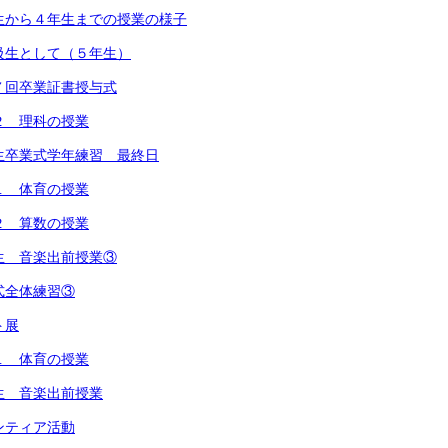
生から４年生までの授業の様子
級生として（５年生）
７回卒業証書授与式
２ 理科の授業
生卒業式学年練習 最終日
１ 体育の授業
２ 算数の授業
生 音楽出前授業③
式全体練習③
ト展
１ 体育の授業
生 音楽出前授業
ンティア活動