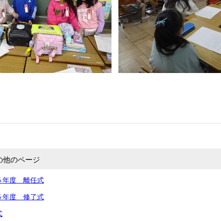
の他のページ
５年度 離任式
５年度 修了式
式