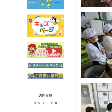
訪問者数
3
5
7
8
2
8