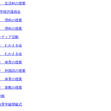
１ 生活科の授業
回学校評議員会
１ 理科の授業
１ 理科の授業
ンティア活動
２ むかえる会
１ むかえる会
２ 体育の授業
２ 外国語の授業
１ 体育の授業
２ 算数の授業
参観
教育学級閉級式