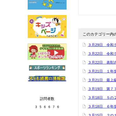
このカテゴリー内
３月29日 令和
３月22日 令和
３月22日 表彰
３月21日 １年
３月21日 最上
３月19日 第７
３月18日 ５の
訪問者数
３月18日 ６年
3
5
6
6
7
6
３月15日 ２の