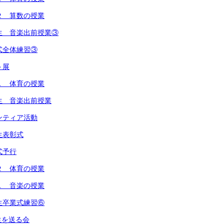
２ 算数の授業
生 音楽出前授業③
式全体練習③
ト展
１ 体育の授業
生 音楽出前授業
ンティア活動
生表彰式
式予行
２ 体育の授業
１ 音楽の授業
生卒業式練習⑥
生を送る会