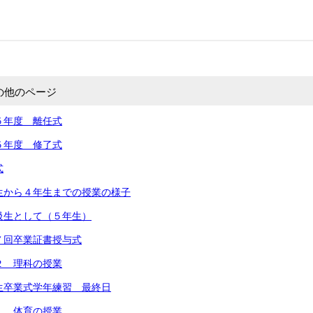
の他のページ
５年度 離任式
５年度 修了式
式
生から４年生までの授業の様子
級生として（５年生）
７回卒業証書授与式
２ 理科の授業
生卒業式学年練習 最終日
１ 体育の授業