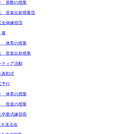
２ 算数の授業
生 音楽出前授業③
式全体練習③
ト展
１ 体育の授業
生 音楽出前授業
ンティア活動
生表彰式
式予行
２ 体育の授業
１ 音楽の授業
生卒業式練習⑥
生を送る会