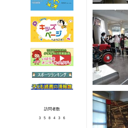
訪問者数
3
5
8
4
3
6