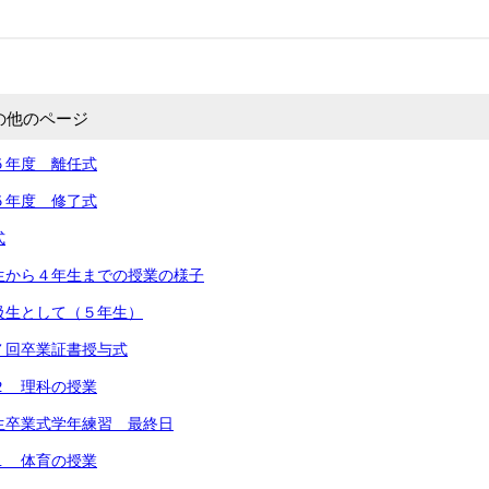
の他のページ
５年度 離任式
５年度 修了式
式
生から４年生までの授業の様子
級生として（５年生）
７回卒業証書授与式
２ 理科の授業
生卒業式学年練習 最終日
１ 体育の授業