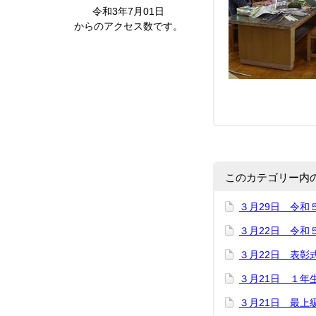
令和3年7月01日
からのアクセス数です。
このカテゴリー内
３月29日 令和
３月22日 令和
３月22日 表彰
３月21日 １年
３月21日 最上