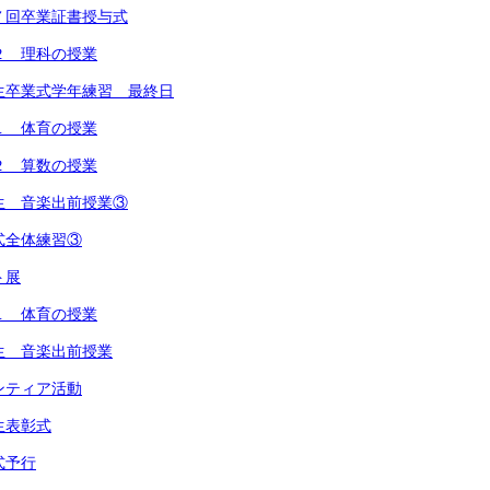
７回卒業証書授与式
２ 理科の授業
生卒業式学年練習 最終日
１ 体育の授業
２ 算数の授業
生 音楽出前授業③
式全体練習③
ト展
１ 体育の授業
生 音楽出前授業
ンティア活動
生表彰式
式予行