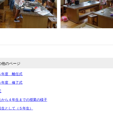
の他のページ
５年度 離任式
５年度 修了式
式
生から４年生までの授業の様子
級生として（５年生）