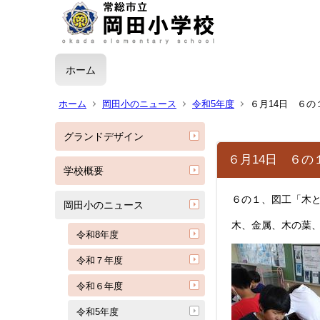
ホーム
ホーム
岡田小のニュース
令和5年度
６月14日 ６の
グランドデザイン
６月14日 ６の
学校概要
６の１、図工「木
岡田小のニュース
木、金属、木の葉
令和8年度
令和７年度
令和６年度
令和5年度