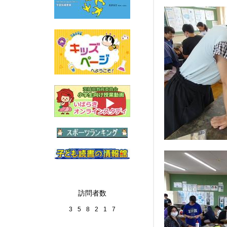
訪問者数
3
5
8
2
1
7