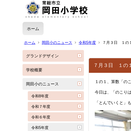
ホーム
ホーム
岡田小のニュース
令和5年度
７月３日 １の
グランドデザイン
７月３日 １の
学校概要
１の１、算数「の
岡田小のニュース
今日は、「のこりは
令和8年度
「とんでいくと」
令和７年度
令和６年度
令和5年度