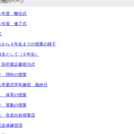
の他のページ
５年度 離任式
５年度 修了式
式
生から４年生までの授業の様子
級生として（５年生）
７回卒業証書授与式
２ 理科の授業
生卒業式学年練習 最終日
１ 体育の授業
２ 算数の授業
生 音楽出前授業③
式全体練習③