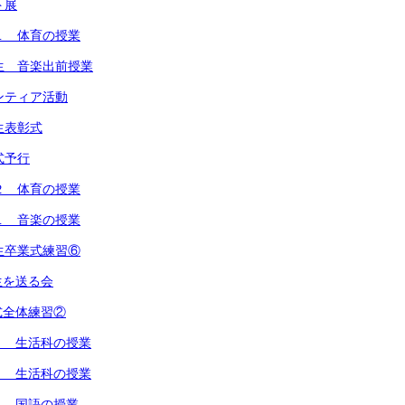
ト展
１ 体育の授業
生 音楽出前授業
ンティア活動
生表彰式
式予行
２ 体育の授業
１ 音楽の授業
生卒業式練習⑥
生を送る会
式全体練習②
１ 生活科の授業
２ 生活科の授業
１ 国語の授業