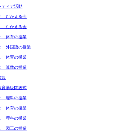
ンティア活動
２ むかえる会
１ むかえる会
２ 体育の授業
２ 外国語の授業
１ 体育の授業
２ 算数の授業
参観
教育学級閉級式
２ 理科の授業
２ 体育の授業
１ 理科の授業
１ 図工の授業