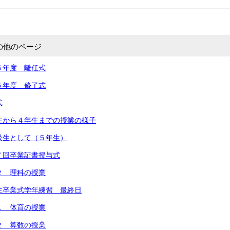
の他のページ
５年度 離任式
５年度 修了式
式
生から４年生までの授業の様子
級生として（５年生）
７回卒業証書授与式
２ 理科の授業
生卒業式学年練習 最終日
１ 体育の授業
２ 算数の授業