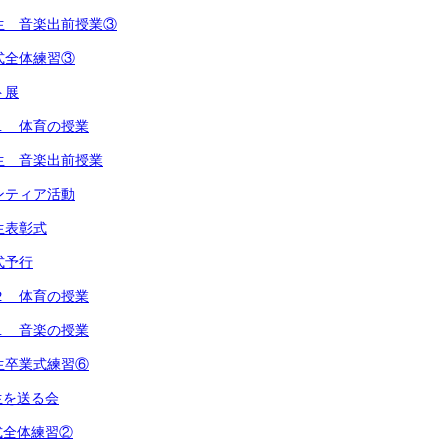
生 音楽出前授業③
式全体練習③
ト展
１ 体育の授業
生 音楽出前授業
ンティア活動
生表彰式
式予行
２ 体育の授業
１ 音楽の授業
生卒業式練習⑥
生を送る会
式全体練習②