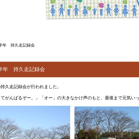
１学年 持久走記録会
１学年 持久走記録会
の持久走記録会が行われました。
してがんばるぞー。」「オー」の大きなかけ声のもと、最後まで元気い