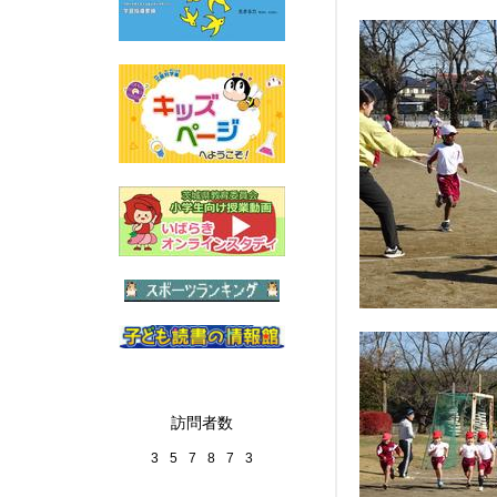
訪問者数
3
5
7
8
7
3