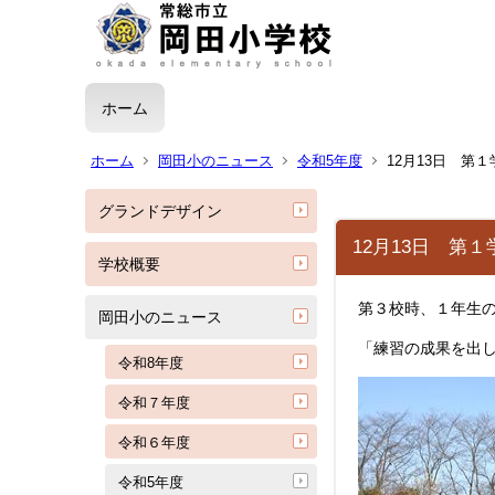
ホーム
ホーム
岡田小のニュース
令和5年度
12月13日 第
グランドデザイン
12月13日 第
学校概要
第３校時、１年生
岡田小のニュース
「練習の成果を出
令和8年度
令和７年度
令和６年度
令和5年度