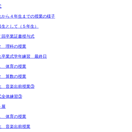
式
生から４年生までの授業の様子
級生として（５年生）
７回卒業証書授与式
２ 理科の授業
生卒業式学年練習 最終日
１ 体育の授業
２ 算数の授業
生 音楽出前授業③
式全体練習③
ト展
１ 体育の授業
生 音楽出前授業