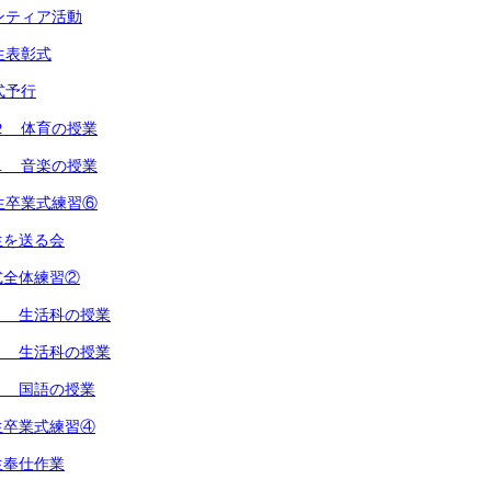
ンティア活動
生表彰式
式予行
２ 体育の授業
１ 音楽の授業
生卒業式練習⑥
生を送る会
式全体練習②
１ 生活科の授業
２ 生活科の授業
１ 国語の授業
生卒業式練習④
生奉仕作業