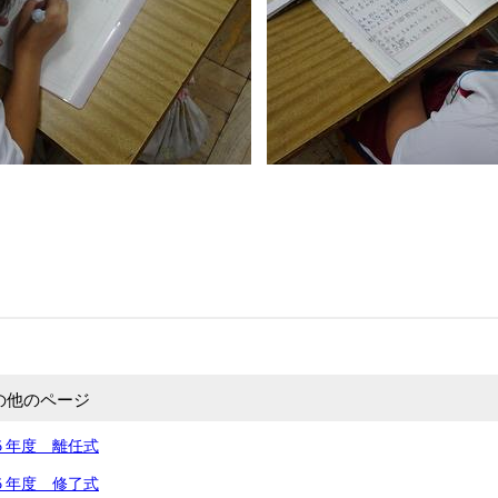
の他のページ
５年度 離任式
５年度 修了式