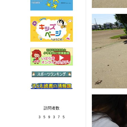
訪問者数
3
5
9
3
7
5