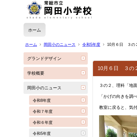
ホーム
ホーム
岡田小のニュース
令和5年度
10月６日 ３の
グランドデザイン
10月６日 ３の
学校概要
３の２、理科「地
岡田小のニュース
「かげの向きを調
令和8年度
教室に戻ると、気
令和７年度
令和６年度
令和5年度