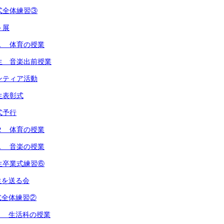
式全体練習③
ト展
１ 体育の授業
生 音楽出前授業
ンティア活動
生表彰式
式予行
２ 体育の授業
１ 音楽の授業
生卒業式練習⑥
生を送る会
式全体練習②
１ 生活科の授業