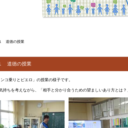
１ 道徳の授業
１ 道徳の授業
ランコ乗りとピエロ」の授業の様子です。
の気持ちを考えながら、「相手と分かり合うための望ましいあり方とは？