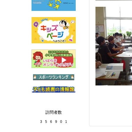
訪問者数
3
5
6
9
0
1