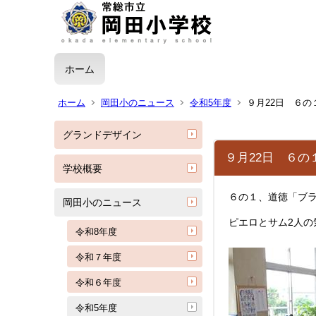
ホーム
ホーム
岡田小のニュース
令和5年度
９月22日 ６の
グランドデザイン
９月22日 ６の
学校概要
６の１、道徳「ブ
岡田小のニュース
ピエロとサム2人
令和8年度
令和７年度
令和６年度
令和5年度