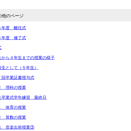
の他のページ
５年度 離任式
５年度 修了式
式
生から４年生までの授業の様子
級生として（５年生）
７回卒業証書授与式
２ 理科の授業
生卒業式学年練習 最終日
１ 体育の授業
２ 算数の授業
生 音楽出前授業③