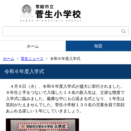
無題
ホーム
ホーム
菅生ニュース
令和６年度入学式
令和６年度入学式
４月９日（火）、令和６年度入学式が盛大に挙行されました。
６年生と手をつないで入場した１４名の新入生は、立派な態度で
入学式に臨みました。厳粛な中にも心温まる式となり、１年生は
笑顔がたえませんでした。菅生小学校１３０名の児童全員で笑顔
あふれる楽しい１年にしていきましょう。