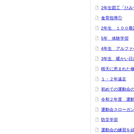
2年生図工「ひみ
食育指導①
2年生 １００冊
5年 体験学習
4年生 アルファ
3年生 暖かい日
晴天に恵まれた
１・２年遠足
初めての運動会
令和２年度 運
運動会スローガ
防災学習
運動会の練習を