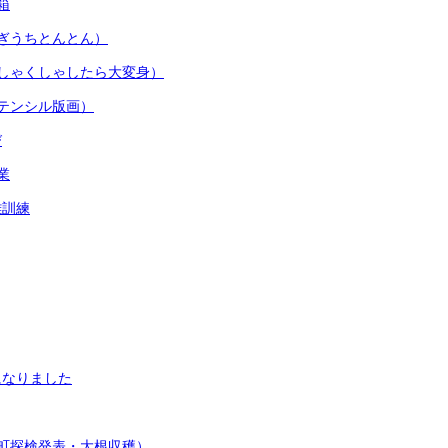
箱
ぎうちとんとん）
しゃくしゃしたら大変身）
テンシル版画）
び
業
難訓練
になりました
町探検発表・大根収穫）