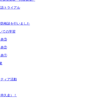
英語トライアル
予防検診を行いました
ついての学習
発表③
発表②
発表①
業
ンティア活動
（持久走）！