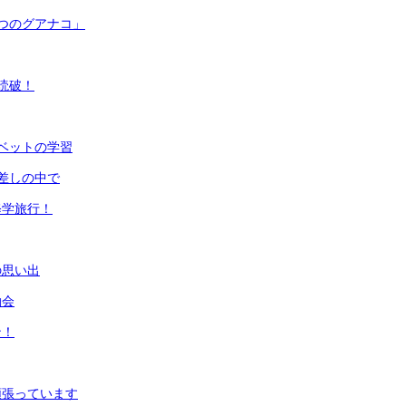
つのグアナコ」
読破！
ベットの学習
差しの中で
修学旅行！
の思い出
動会
ン！
頑張っています