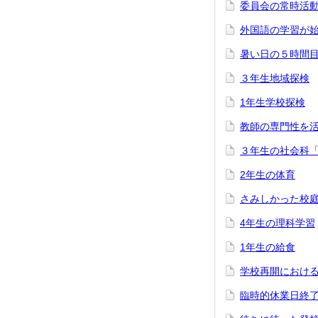
委員会の常時活
外国語の学習が
暑い日の５時間
３年生地域探検
1年生学校探検
教師の専門性を
３年生の社会科
2年生の体育
さみしかった校
4年生の理科学習
1年生の給食
学校再開におけ
臨時的休業日終