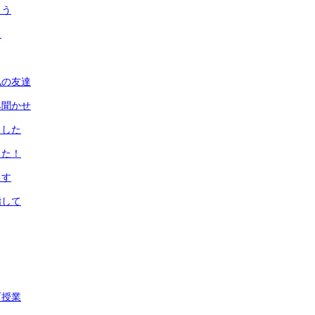
ろう
ち
私の友達
み聞かせ
ました
した！
ます
指して
育授業