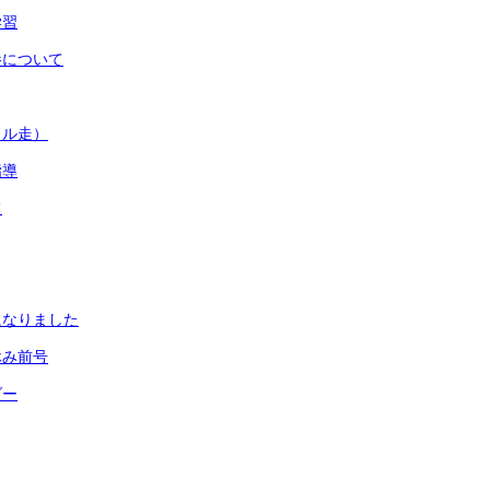
学習
参について
ドル走）
指導
て
になりました
休み前号
ダー