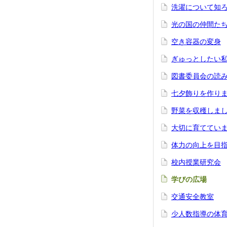
洗濯について知
光の国の仲間た
空き容器の変身
ぎゅっとしたい
図書委員会の読
七夕飾りを作り
野菜を収穫しま
大切に育ててい
体力の向上を目
校内授業研究会
学びの広場
交通安全教室
少人数指導の体