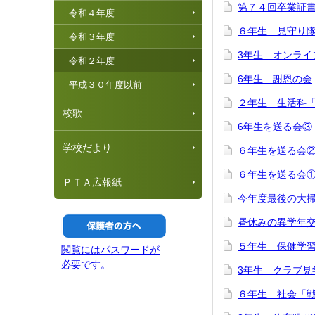
第７４回卒業証
令和４年度
６年生 見守り
令和３年度
3年生 オンライ
令和２年度
6年生 謝恩の会
平成３０年度以前
２年生 生活科
校歌
6年生を送る会③
学校だより
６年生を送る会
６年生を送る会
ＰＴＡ広報紙
今年度最後の大
昼休みの異学年
５年生 保健学
閲覧にはパスワードが
必要です。
3年生 クラブ見
６年生 社会「