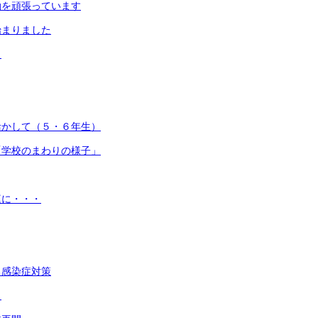
動を頑張っています
始まりました
目
活かして（５・６年生）
「学校のまわりの様子」
庭に・・・
る感染症対策
了