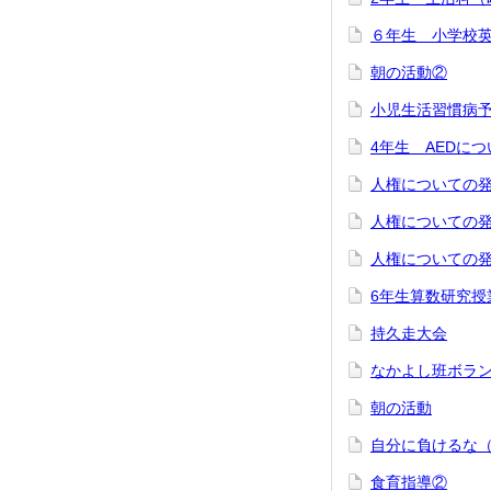
６年生 小学校
朝の活動②
小児生活習慣病
4年生 AEDに
人権についての
人権についての
人権についての
6年生算数研究授
持久走大会
なかよし班ボラ
朝の活動
自分に負けるな
食育指導②