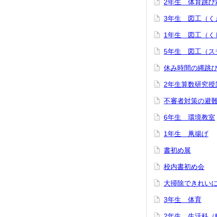
2年生 体育跳び
3年生 図工（く
1年生 図工（く
5年生 図工（ス
休み時間の縄跳
2年生算数研究授
不審者対策の避
6年生 環境教室
1年生 凧揚げ
書初め展
校内書初め会
大掃除できれい
3年生 体育
2年生 生活科（