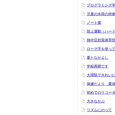
プログラミング
児童の水筒の持
ノート展
陸上運動（ハー
熱中症対策体育
ローマ字を使っ
夏となかよし
学校再開です
大掃除できれい
保健だより 夏
初めてのリコー
大きなかぶ
リズムにのって