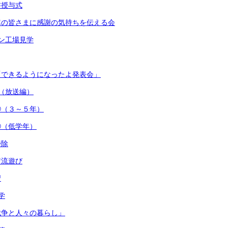
書授与式
隊の皆さまに感謝の気持ちを伝える会
ン工場見学
「できるようになったよ発表会」
（放送編）
②（３～５年）
①（低学年）
掃除
交流遊び
習
学
戦争と人々の暮らし」