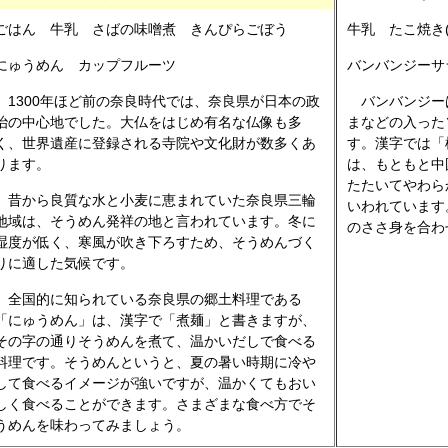
ごはん 牛乳 さばの味噌煮 きんぴらごぼう
牛乳 たこ焼き(2,
にゅうめん カップフルーツ
バンバンジーサラダ(ﾊ
1300年ほど前の奈良時代では、奈良県が日本の政
バンバンジー
治の中心地でした。大仏をはじめ有名な仏像も多
まなどの入った
く、世界遺産に登録される寺院や文化財が数多くあ
す。漢字では「
ります。
は、もともと中
たたいてやわら
昔から良質な水と小麦に恵まれていた奈良県三輪
いわれています
地域は、そうめん発祥の地と言われています。冬に
のささ身を合わ
湿度が低く、寒風が吹き下ろすため、そうめんづく
りに適した気候です。
全国的に知られている奈良県の郷土料理である
「にゅうめん」は、漢字で「煮麺」と書きますが、
その字の通りそうめんを煮て、温かいだしで食べる
料理です。そうめんというと、夏の暑い時期に冷や
して食べるイメージが強いですが、温かくてもおい
しく食べることができます。さまざまな食べ方でそ
うめんを味わってみましょう。