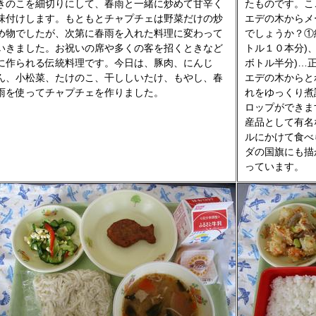
きのこを細切りにして、春雨と一緒に炒めて甘辛く
たものです。こ
味付けします。もともとチャプチェは野菜だけの炒
エデの木からメ
め物でしたが、次第に春雨を入れた料理に変わって
でしょうか？①
いきました。お祝いの席や多くの客を招くときなど
トル１０本分)
に作られる伝統料理です。今日は、豚肉、にんじ
ボトル半分)…
ん、小松菜、たけのこ、干ししいたけ、もやし、春
エデの木からと
雨を使ってチャプチェを作りました。
れをゆっくり煮
ロップができま
産品として有名
ルにかけて食べ
ダの国旗にも描
っています。