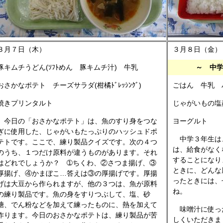
３月７日（木）
３月８日（金）
豚キムチうどん(ｿﾌﾄめん 豚キムチ汁) 牛乳
～ 中
おさかなポテト チーズサラダ(柑橘ﾄﾞﾚｯｼﾝｸﾞ)
ごはん 牛乳 
焼きプリンタルト
じゃがいもの塩
今日の「おさかなポテト」は、魚のすり身をつな
ヨーグルト
ぎに使用した、じゃがいもたっぷりのハッシュドポ
中学３年生は
テトです。ここで、練り製品クイズです。次の４つ
は、給食がなく
のうち、１つだけ原料が違うものがあります。それ
することになり
はどれでしょうか？ ➀ちくわ、②さつま揚げ、③
ときに、どんな
厚揚げ、④かまぼこ…答えは③の厚揚げです。厚揚
ったときには、
げは大豆から作られますが、他の３つは、魚が原料
ね。
の練り製品です。魚の身をすりつぶして、塩、砂
糖、でん粉などを加えて練ったものに、熱を加えて
味噌汁に使っ
作ります。今日のおさかなポテトは、練り製品が苦
しくいただきま