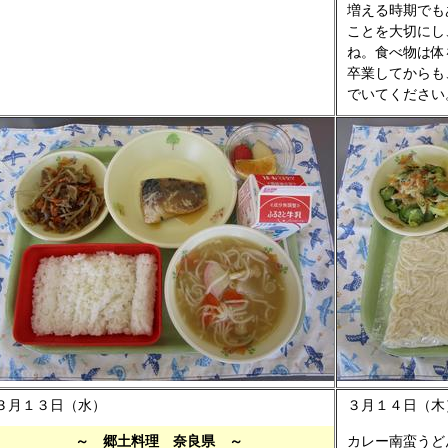
増える時期でも
ことを大切にし
ね。食べ物は体
卒業してからも
でいてください
３月１３日（水）
３月１４日（木
～ 郷土料理 奈良県 ～
カレー南蛮うどん