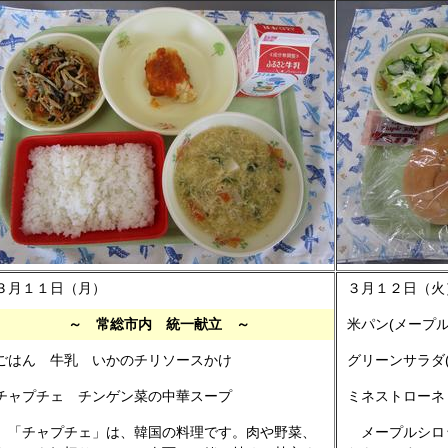
３月１１日（月）
３月１２日（火
～ 常総市内 統一献立 ～
米パン(メープ
ごはん 牛乳 いかのチリソースかけ
グリーンサラダ(ｼｰｻ
チャプチェ チンゲン菜の中華スープ
ミネストローネ
「チャプチェ」は、韓国の料理です。肉や野菜、
メープルシロ