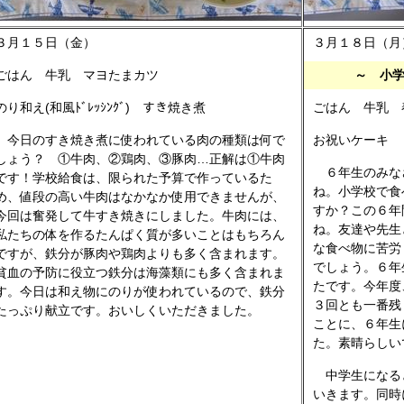
３月１５日（金）
３月１８日（月
ごはん 牛乳 マヨたまカツ
～ 小
のり和え(和風ﾄﾞﾚｯｼﾝｸﾞ) すき焼き煮
ごはん 牛乳 
今日のすき焼き煮に使われている肉の種類は何で
お祝いケーキ
しょう？ ①牛肉、②鶏肉、③豚肉…正解は①牛肉
６年生のみな
です！学校給食は、限られた予算で作っているた
ね。小学校で食
め、値段の高い牛肉はなかなか使用できませんが、
すか？この６年
今回は奮発して牛すき焼きにしました。牛肉には、
ね。友達や先生
私たちの体を作るたんぱく質が多いことはもちろん
な食べ物に苦労
ですが、鉄分が豚肉や鶏肉よりも多く含まれます。
でしょう。６年
貧血の予防に役立つ鉄分は海藻類にも多く含まれま
たです。今年度
す。今日は和え物にのりが使われているので、鉄分
３回とも一番残
たっぷり献立です。おいしくいただきました。
ことに、６年生
た。素晴らしい
中学生になる
いきます。同時