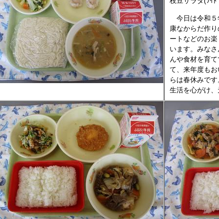
枝豆サラダ(ｿｲﾄ
今日は令和５
康なからだ作り
ートなどのお楽
います。みなさ
んや食材を育て
て、来年度もお
らは春休みです
生活を心がけ、