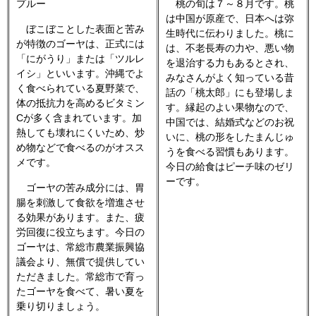
プルー
桃の旬は７～８月です。桃
は中国が原産で、日本へは弥
ぼこぼことした表面と苦み
生時代に伝わりました。桃に
が特徴のゴーヤは、正式には
は、不老長寿の力や、悪い物
「にがうり」または「ツルレ
を退治する力もあるとされ、
イシ」といいます。沖縄でよ
みなさんがよく知っている昔
く食べられている夏野菜で、
話の「桃太郎」にも登場しま
体の抵抗力を高めるビタミン
す。縁起のよい果物なので、
Cが多く含まれています。加
中国では、結婚式などのお祝
熱しても壊れにくいため、炒
いに、桃の形をしたまんじゅ
め物などで食べるのがオスス
うを食べる習慣もあります。
メです。
今日の給食はピーチ味のゼリ
ーです。
ゴーヤの苦み成分には、胃
腸を刺激して食欲を増進させ
る効果があります。また、疲
労回復に役立ちます。今日の
ゴーヤは、常総市農業振興協
議会より、無償で提供してい
ただきました。常総市で育っ
たゴーヤを食べて、暑い夏を
乗り切りましょう。