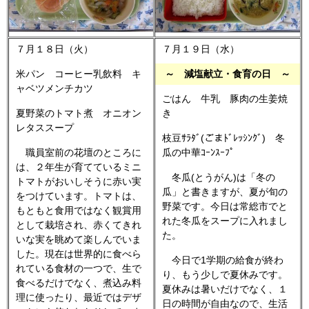
７月１８日（火）
７月１９日（水）
米パン コーヒー乳飲料 キ
～ 減塩献立・食育の日 ～
ャベツメンチカツ
ごはん 牛乳 豚肉の生姜焼
夏野菜のトマト煮 オニオン
き
レタススープ
枝豆ｻﾗﾀﾞ(ごまﾄﾞﾚｯｼﾝｸﾞ) 冬
職員室前の花壇のところに
瓜の中華ｺｰﾝｽｰﾌﾟ
は、２年生が育てているミニ
冬瓜(とうがん)は「冬の
トマトがおいしそうに赤い実
瓜」と書きますが、夏が旬の
をつけています。トマトは、
野菜です。今日は常総市でと
もともと食用ではなく観賞用
れた冬瓜をスープに入れまし
として栽培され、赤くてきれ
た。
いな実を眺めて楽しんでいま
した。現在は世界的に食べら
今日で1学期の給食が終わ
れている食材の一つで、生で
り、もう少しで夏休みです。
食べるだけでなく、煮込み料
夏休みは暑いだけでなく、１
理に使ったり、最近ではデザ
日の時間が自由なので、生活