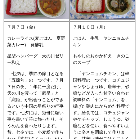
７月７日（金）
７月１０日（月）
カレーライス(麦ごはん 夏野
ごはん 牛乳 ヤンニョムチ
菜カレー) 発酵乳
キン
星型ハンバーグ 天の川ゼリ
もやしのおかか和え きのこ
ー和え
のスープ
七夕は、季節の節目となる
「ヤンニョムチキン」は韓
「五節句」の一つです。７月
国料理の一つです。コチュジ
７日の夜、１年に一度だけ、
ャンやしょうゆ、唐辛子、砂
天の川を渡って「彦星」と
糖などが入った甘辛い合わせ
「織姫」が出会うことができ
調味料の「ヤンニョム」を、
るという中国の星祭りの行事
揚げた鶏肉にからめた料理で
です。七夕には、短冊に願い
す。給食では、コチュジャン
事を書いて笹に飾ったり、そ
やケチャップ、しょうゆ、砂
うめんを食べたりします。
糖などを使い、食べやすいよ
昔、七夕では、小麦粉で作ら
うに辛さを調節して作りま
れた『索餅(さくべい)』とい
す。甘辛い味がごはんによく