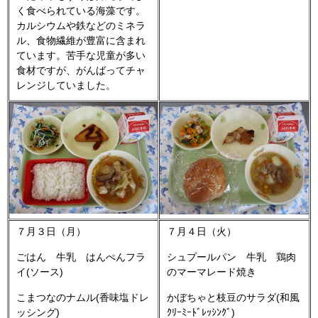
く食べられている海藻です。
カルシウムや鉄などのミネラ
ル、食物繊維が豊富に含まれ
ています。苦手な児童が多い
食材ですが、がんばってチャ
レンジしていました。
７月３日（月）
７月４日（火）
ごはん 牛乳 はんぺんフラ
シュプールパン 牛乳 鶏肉
イ(ソース)
のマーマレード焼き
こまつなのナムル(香味塩ドレ
かぼちゃと枝豆のサラダ(和風
ッシング)
ｸﾘｰﾐｰﾄﾞﾚｯｼﾝｸﾞ)