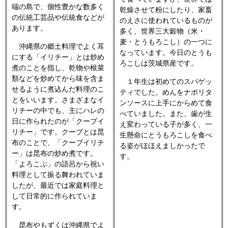
端の島で、個性豊かな数多く
乾燥させて粉にしたり、家畜
の伝統工芸品や伝統食などが
のえさに使われているものが
あります。
多く、世界三大穀物（米・
麦・とうもろこし）の一つに
沖縄県の郷土料理でよく耳
なっています。今日のとうも
にする「イリチー」とは炒め
ろこしは茨城県産です。
煮のことを指し、乾物や根菜
類などを炒めてから味を含ま
１年生は初めてのスパゲッ
せるように煮込んだ料理のこ
ティでした。めんをナポリタ
とをいいます。さまざまなイ
ンソースに上手にからめて食
リチーの中でも、主にハレの
べていました。また、歯が生
日に作られたのが「クーブイ
え変わっている子が多く、一
リチー」です。クーブとは昆
生懸命にとうもろこしを食べ
布のことで、「クーブイリチ
る姿がほほえましかったで
ー」は昆布の炒め煮です。
す。
「よろこぶ」の語呂から祝い
料理として振る舞われていま
したが、最近では家庭料理と
して日常的に作られていま
す。
昆布やもずくは沖縄県でよ