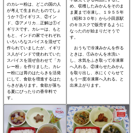
のカレー粉は、どこの国の人
め、収穫したみかんをそのま
が考えて生まれたものでしょ
ま夏まで冷凍し、１９５５年
うか？①イギリス、②イン
（昭和３０年）から小田原駅
ド、③アメリカ…正解は①イ
のキヨスクで販売するように
ギリスです。カレーは、もと
なったのが始まりだそうで
もと、インドの家でそれぞれ
す。
いろいろなスパイスを混ぜて
作られていましたが、イギリ
おうちで冷凍みかんを作る
ス人がインドで使われていた
ときは、①みかんを水洗い
スパイスを混ぜ合わせて「カ
し、水気をふき取って冷凍庫
レー粉」を作りました。カレ
へ入れる。②凍らせたみかん
ー粉には胃のはたらきを活発
を取り出し、水にくぐらせて
にして、食欲を増進するはた
もう一度冷凍庫へ入れる。と
らきがあります。食欲が落ち
出来上がります。
る夏にぴったりの香辛料で
す。