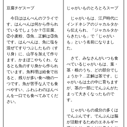
豆腐チゲスープ
じゃがいものとろとろスープ
今日ははんぺんのフライで
じゃがいもは、江戸時代に
す。はんぺんは何から作られ
インドネシアのジャカルタか
ているでしょうか？①豆腐、
ら伝えられ、「ジャカルタか
②小麦粉、③魚…正解は③魚
らきたいも」で「じゃがい
です。はんぺんは、魚に塩を
も」という名前になりまし
混ぜてすりつぶしたもの（す
た。
り身）に、山芋を加えて作り
さて、みなさんがいつも食
ます。かまぼこやちくわ、な
べているじゃがいもは、葉・
るとも魚のすり身から作られ
茎・根のうち、どの部分でし
ています。魚料理は給食で出
ょうか？…正解は茎です。じ
ると、残りが多い食べ物の一
ゃがいもは土の中に育ちます
つです。魚が苦手な人でも食
が、茎の一部にでんぷんがた
べやすい、ふわふわのはんぺ
まって大きくなったもので
んを一口でも食べてみてくだ
す。
さい。
じゃがいもの成分の多くは
でんぷんです。でんぷんは脳
が活動するためのエネルギー