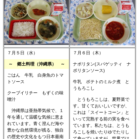
７月５日（水）
７月６日（木）
～ 郷土料理（沖縄県） ～
ナポリタン(スパゲッティ ナ
ポリタンソース)
ごはん 牛乳 白身魚のトマ
トソース
牛乳 ポテトのミルク煮 と
うもろこし
クーブイリチー もずくの味
噌汁
とうもろこしは、夏野菜で
す。甘くておいしいですが、
沖縄県は亜熱帯気候で、１
これは「スイートコーン」と
年を通して温暖な気候に恵ま
いって完熟する前の実を食べ
れています。青く澄んだ海や
ています。私たちは、とうも
豊かな自然環境が残る、独自
ろこしを焼いたりゆでたりし
の歴史や文化をもつ日本最南
て食べていますが、世界では