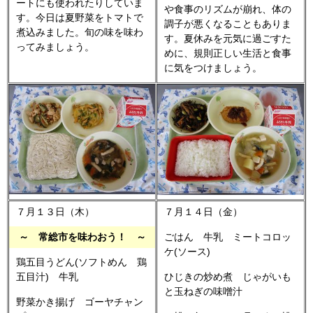
ートにも使われたりしていま
や食事のリズムが崩れ、体の
す。今日は夏野菜をトマトで
調子が悪くなることもありま
煮込みました。旬の味を味わ
す。夏休みを元気に過ごすた
ってみましょう。
めに、規則正しい生活と食事
に気をつけましょう。
７月１３日（木）
７月１４日（金）
～ 常総市を味わおう！ ～
ごはん 牛乳 ミートコロッ
ケ(ソース)
鶏五目うどん(ソフトめん 鶏
五目汁) 牛乳
ひじきの炒め煮 じゃがいも
と玉ねぎの味噌汁
野菜かき揚げ ゴーヤチャン