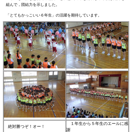
組んで，団結力を示しました。
「とてもかっこいい６年生」の活躍を期待しています。
１年生から５年生のエールに感
絶対勝つぞ！オー！
謝