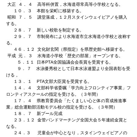
大正 ４． ４ 高等科併置，水海道尋常高等小学校となる。
１０． ３ 本館を栄町に移築する。
昭和 ７． ５ 講堂落成，１２月スタインウェイピアノを購入
する。
２８． ７ 新しい校歌を制定する。
２９． ７ 市制発布により水海道市立水海道小学校と改称す
る。
４６．１２ 文化財玄関（県指定）を県歴史館へ移築する。
平成 元． ３ 水海道小学校「歴史の部屋」オープンする。
５．１１ 日本PTA全国協議会会長賞を受賞する。
９． ７ 水泳優秀校として日本水泳連盟より全国表彰を受
ける 。
１３． １ PTA文部大臣賞を受賞する。
１４． ４ 文部科学省委嘱「学力向上フロンティア事業」フ
ロンティアスクールの指定を受ける。（３年間）
１７． ４ 県教育委員会「たくましい心と体の育成推進事
業」総合運動部活動モデル校の指定を受ける。（３年間）
１８． ７ 新プール完成
２３．１２ 金管バンドマーチング全国大会５年連続金賞と
なる。
２４．３ 児童会が中心となり，スタインウェイピアノの