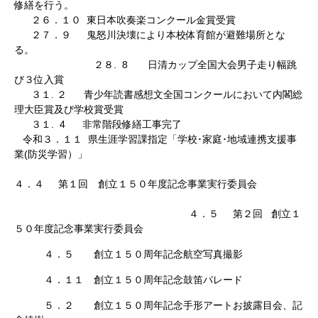
修繕を行う。
２６．１０ 東日本吹奏楽コンクール金賞受賞
２７．９ 鬼怒川決壊により本校体育館が避難場所とな
る。
２８. 8 日清カップ全国大会男子走り幅跳
び３位入賞
３１. ２ 青少年読書感想文全国コンクールにおいて内閣総
理大臣賞及び学校賞受賞
３１. 4 非常階段修繕工事完了
令和３．１１ 県生涯学習課指定「学校･家庭･地域連携支援事
業(防災学習）」
４．４ 第１回 創立１５０年度記念事業実行委員会
４．５ 第２回 創立１
５０年度記念事業実行委員会
４．５ 創立１５０周年記念航空写真撮影
４．１１ 創立１５０周年記念鼓笛パレード
５．２ 創立１５０周年記念手形アートお披露目会、記