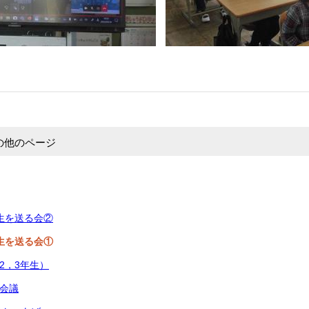
の他のページ
生を送る会②
生を送る会①
2，3年生）
班会議