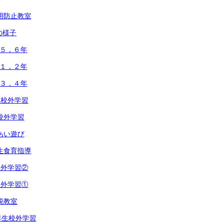
乱用防止教室
の様子
開５，６年
開１，２年
開３，４年
生校外学習
年校外学習
れあい遊び
年生食育指導
校外学習②
校外学習①
税教室
年生校外学習