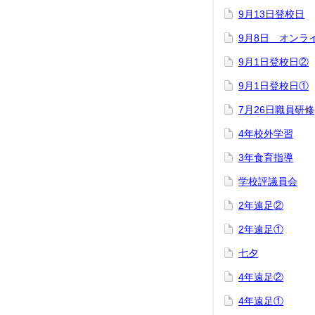
9月13日登校日
9月8日 オンラ
9月1日登校日②
9月1日登校日①
7月26日職員研修
4年校外学習
3年食育指導
学校評議員会
2年遠足②
2年遠足①
七夕
4年遠足②
4年遠足①