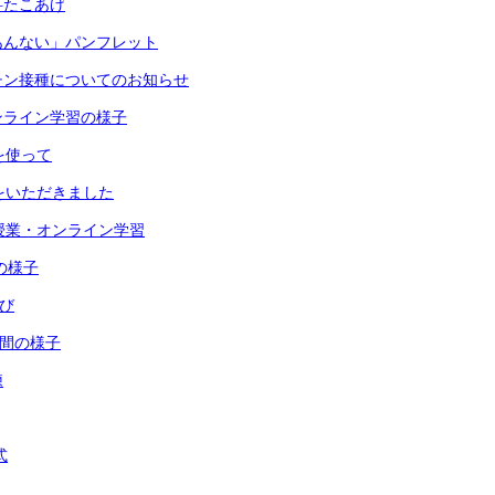
科たこあげ
あんない」パンフレット
チン接種についてのお知らせ
ンライン学習の様子
を使って
をいただきました
授業・オンライン学習
の様子
とび
時間の様子
練
式