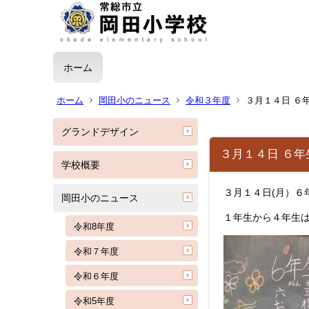
ホーム
ホーム
岡田小のニュース
令和３年度
３月１４日 ６
グランドデザイン
３月１４日 ６
学校概要
３月１４日(月）６
岡田小のニュース
１年生から４年生
令和8年度
令和７年度
令和６年度
令和5年度