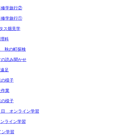
年修学旅行②
年修学旅行①
レタス畑見学
生理科
年生 秋の町探検
方の読み聞かせ
生遠足
業の様子
仕作業
業の様子
４日 オンライン学習
 オンライン学習
イン学習