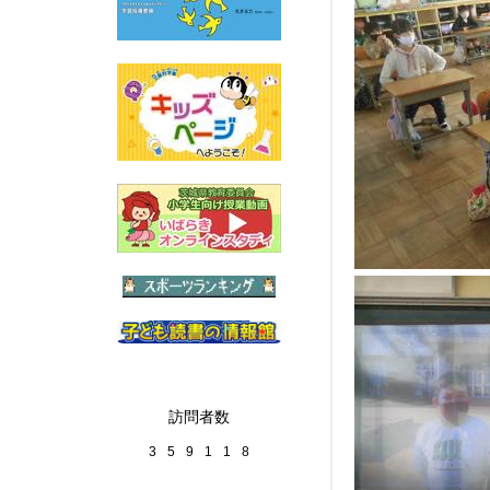
訪問者数
3
5
9
1
1
8