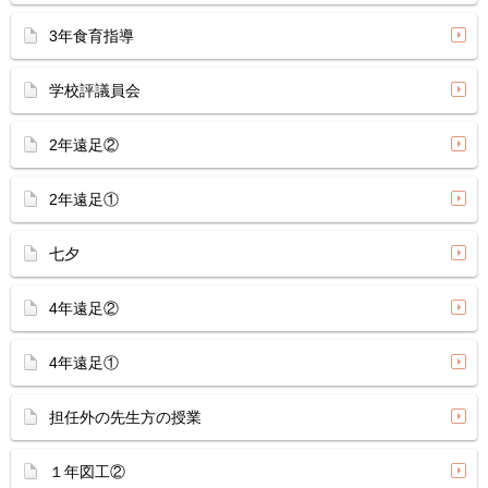
3年食育指導
学校評議員会
2年遠足②
2年遠足①
七夕
4年遠足②
4年遠足①
担任外の先生方の授業
１年図工②