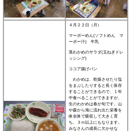
４月２２日（月）
マーボーめん(ソフトめん マ
ーボー汁) 牛乳
茎わかめのサラダ(玉ねぎドレ
ッシング)
ココア揚げパン
わかめは、乾燥させたり塩
をまぶしたりすると長く保存
することができるので、１年
中食べることができますが、
生のわかめは春が旬です。山
や森から海に流れ出た栄養を
体全体で吸収して大きく育
ち、３ｍ以上にもなります。
みなさんの成長に欠かせな