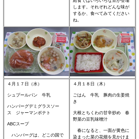
給食ではいろいろな豆が登場
します。それぞれどんな味が
するか、食べてみてください
ね。
４月１７日（水）
４月１８日（木）
シュプールパン 牛乳
ごはん 牛乳 豚肉の生姜焼
き
ハンバーグデミグラスソー
ス ジャーマンポテト
大根とちくわの甘辛炒め 春
野菜の豆乳味噌汁
ABCスープ
春になると、一面が黄色に
ハンバーグは、どこの国で
染まった菜の花畑を見かけま