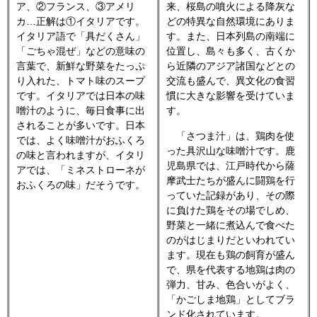
ア、②フランス、③アメリ
来、桜島の噴火による降灰な
カ…正解は①イタリアです。
どの特異な自然環境にありま
イタリア語で「具だくさん」
す。また、日本列島の南端に
「ごちゃ混ぜ」などの意味の
位置し、島々も多く、古くか
言葉で、新鮮な野菜をたっぷ
ら近隣のアジア諸国などとの
り入れた、トマト味のスープ
交流も盛んで、異文化の食習
です。イタリアでは日本の味
慣に大きな影響を受けていま
噌汁のように、毎日食事に出
す。
されることが多いです。日本
「さつま汁」は、鶏肉を使
では、よく味噌汁がおふくろ
った具沢山な味噌汁です。鹿
の味と言われますが、イタリ
児島県では、江戸時代から薩
アでは、「ミネストローネが
摩武士たちが盛んに闘鶏を行
おふくろの味」だそうです。
っていた記録があり、その際
に負けた鶏をその場でしめ、
野菜と一緒に煮込んで食べた
のがはじまりだといわれてい
ます。現在も鶏の飼育が盛ん
で、県を代表する地鶏は肉の
弾力、甘み、色合いがよく、
「かごしま地鶏」としてブラ
ンド化されています。