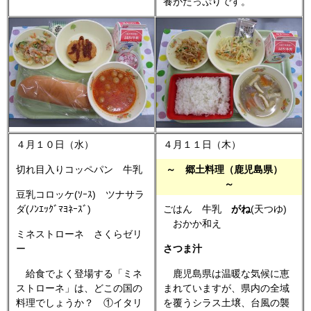
養がたっぷりです。
４月１０日（水）
４月１１日（木）
切れ目入りコッペパン 牛乳
～ 郷土料理（鹿児島県）
～
豆乳コロッケ(ｿｰｽ) ツナサラ
ダ(ﾉﾝｴｯｸﾞﾏﾖﾈｰｽﾞ)
ごはん 牛乳
がね
(天つゆ)
おかか和え
ミネストローネ さくらゼリ
ー
さつま汁
給食でよく登場する「ミネ
鹿児島県は温暖な気候に恵
ストローネ」は、どこの国の
まれていますが、県内の全域
料理でしょうか？ ①イタリ
を覆うシラス土壌、台風の襲