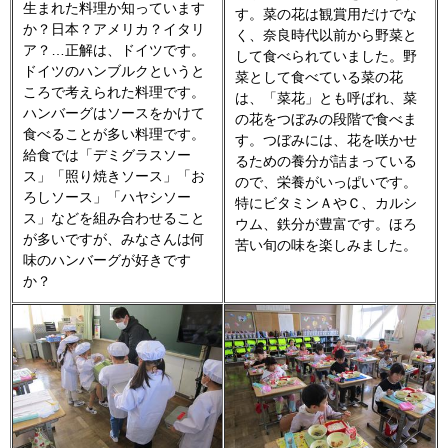
生まれた料理か知っています
す。菜の花は観賞用だけでな
か？日本？アメリカ？イタリ
く、奈良時代以前から野菜と
ア？…正解は、ドイツです。
して食べられていました。野
ドイツのハンブルクというと
菜として食べている菜の花
ころで考えられた料理です。
は、「菜花」とも呼ばれ、菜
ハンバーグはソースをかけて
の花をつぼみの段階で食べま
食べることが多い料理です。
す。つぼみには、花を咲かせ
給食では「デミグラスソー
るための養分が詰まっている
ス」「照り焼きソース」「お
ので、栄養がいっぱいです。
ろしソース」「ハヤシソー
特にビタミンＡやＣ、カルシ
ス」などを組み合わせること
ウム、鉄分が豊富です。ほろ
が多いですが、みなさんは何
苦い旬の味を楽しみました。
味のハンバーグが好きです
か？