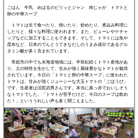
ごはん 牛乳 めばるのピリッとジャン 肉じゃが トマトと
卵の中華スープ
トマトは生で食べたり、焼いたり、炒めたり、煮込み料理に
したりと、様々な料理に使われます。また、ピューレやケチャ
ップなどに加工することもできます。そして、トマトには魚や
昆布など、日本のでんとうてきなだしのうまみ成分であるグル
タミン酸が多く含まれています。
常総市の中でも水海道地域には、半世紀続くトマト産地があ
り、土の特性を生かして、甘みが強く風味豊かなトマトが栽培
されています。今日の「トマトと卵の中華スープ」に使われた
トマトは、甘みが強くジューシーな大玉トマトの「ごほうび」
です。生産者は沼尻武男さんです。本当に真っ赤でおいしそう
なトマトでした。「トマトが苦手だけど、今日のスープは飲め
た！」といううれしい声も多く聞こえました。