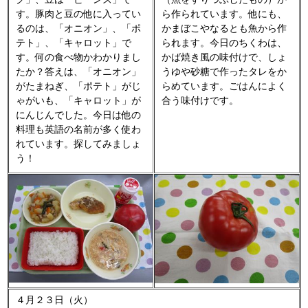
す。豚肉と豆の他に入ってい
ら作られています。他にも、
るのは、「オニオン」、「ポ
かまぼこやなるとも魚から作
テト」、「キャロット」で
られます。今日のちくわは、
す。何の食べ物かわかりまし
かば焼き風の味付けで、しょ
たか？答えは、「オニオン」
うゆや砂糖で作ったタレをか
がたまねぎ、「ポテト」がじ
らめています。ごはんによく
ゃがいも、「キャロット」が
合う味付けです。
にんじんでした。今日は他の
料理も英語の名前が多く使わ
れています。探してみましょ
う！
４月２３日（火）