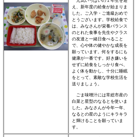
元気いっぱいの１年生を迎
え、新年度の給食が始まりま
した。ご入学・ご進級おめで
とうございます。学校給食で
は、みなさんが栄養バランス
のとれた食事を先生やクラス
の友達と一緒日食べること
で、心や体の健やかな成長を
願っています。何をするにも
健康が一番です。好き嫌いを
せずに給食をしっかり食べ、
よく体を動かし、十分に睡眠
をとって、素敵な学校生活を
送りましょう。
ごま味噌汁には常総市産の
白菜と星型のなるとを使いま
した。みなさんが今年一年、
なるとの星のようにキラキラ
と輝けることを願っていま
す。