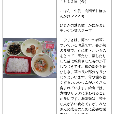
４月１２日（金）
ごはん 牛乳 肉団子甘酢あ
んかけ(2.2.2.3)
ひじきの炒め煮 かにかまと
チンゲン菜のスープ
ひじきは、海の中の岩等に
ついている海藻です。春が旬
の食材で、春に柔らかいもの
をとって、煮たり、蒸したり
した後に乾燥させたものが干
しひじきです。根の部分を芽
ひじき、茎の長い部分を長ひ
じきといいます。骨や歯を強
くするカルシウムがたくさん
含まれています。給食では、
煮物やサラダに使われること
が多いです。海藻類は、苦手
な人が多い食材ですが、みな
さんの成長のために必要な栄