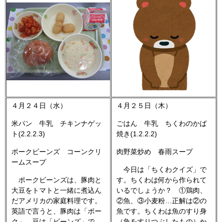
４月２４日（水）
４月２５日（木）
米パン 牛乳 チキンナゲッ
ごはん 牛乳 ちくわのかば
ト(2.2.2.3)
焼き(1.2.2.2)
ポークビーンズ コーンクリ
肉野菜炒め 春雨スープ
ームスープ
今日は「ちくわクイズ」で
ポークビーンズは、豚肉と
す。ちくわは何から作られて
大豆をトマトと一緒に煮込ん
いるでしょうか？ ①鶏肉、
だアメリカの家庭料理です。
②魚、③小麦粉…正解は②の
英語で言うと、豚肉は「ポー
魚です。ちくわは魚のすり身
ク」、豆は「ビーンズ」で
（魚をすりつぶしたもの）か