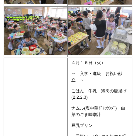
４月１６日（火）
～ 入学・進級 お祝い献
立 ～
ごはん 牛乳 鶏肉の唐揚げ
(2.2.2.3)
ナムル(塩中華ﾄﾞﾚｯｼﾝｸﾞ) 白
菜のごま味噌汁
豆乳プリン