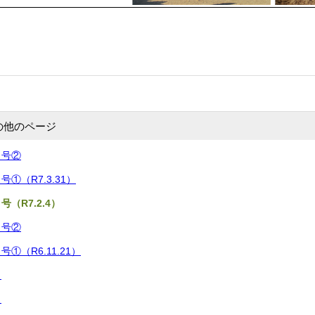
の他のページ
８号②
①（R7.3.31）
（R7.2.4）
６号②
①（R6.11.21）
月
月