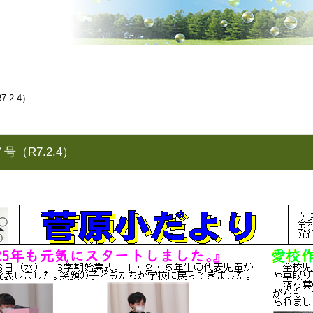
.2.4）
（R7.2.4）