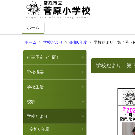
ホーム
ホーム
学校だより
令和6年度
学校だより 第７号（R7
行事予定（年間）
学校だより 第７号
学校概要
学校生活
校歌
学校だより
令和８年度