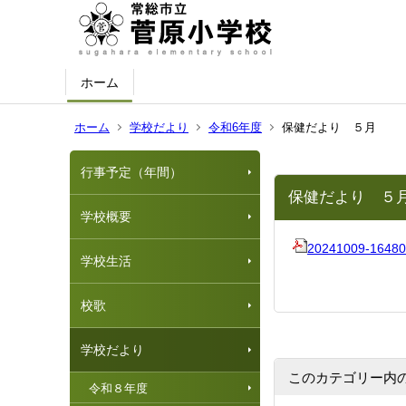
ホーム
ホーム
学校だより
令和6年度
保健だより ５月
行事予定（年間）
保健だより ５
学校概要
20241009-16480
学校生活
校歌
学校だより
このカテゴリー内
令和８年度