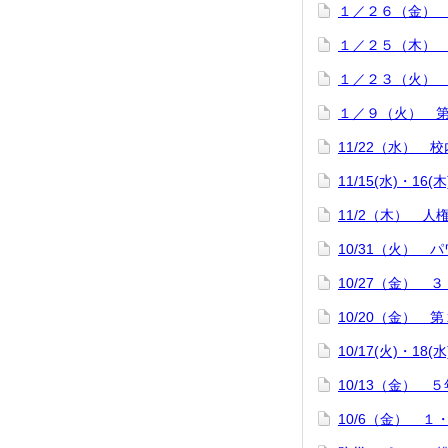
１／２６（金）
１／２５（木）
１／２３（火）
１／９（火） 
11/22（水） 
11/15(水)・1
11/2（木） 人
10/31（火）
10/27（金）
10/20（金）
10/17(火)・1
10/13（金） 
10/6（金） １