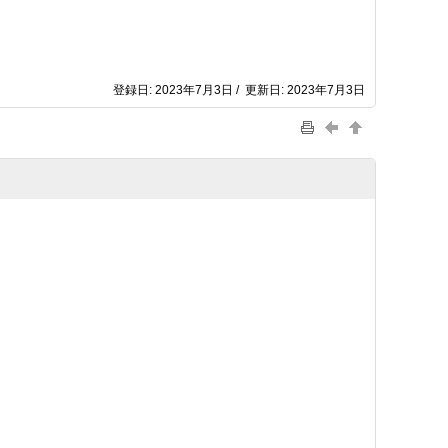
登録日: 2023年7月3日 / 更新日: 2023年7月3日