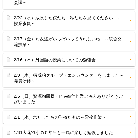
会議～
2/22（水）成長した僕たち・私たちを見てください ～
授業参観～
2/17（金）お友達がいっぱいってうれしいね ～統合交
流授業～
2/16（木）外国語の授業についての勉強会
2/9（木）構成的グループ・エンカウンターをしました～
職員研修～
2/5（日）資源物回収・PTA奉仕作業ご協力ありがとうご
ざいました
2/1（水）わたしたちの学校だもの～愛校作業～
1/31大花羽小の５年生と一緒に楽しく勉強しました