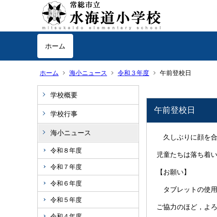
ホーム
ホーム
海小ニュース
令和３年度
午前登校日
学校概要
午前登校日
学校行事
海小ニュース
久しぶりに顔を合
令和８年度
児童たちは落ち着
令和７年度
【お願い】
令和６年度
タブレットの使用
令和５年度
ご協力のほど，よ
令和４年度