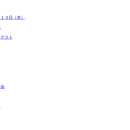
）１３日（木）
式
ンテスト
表会
て