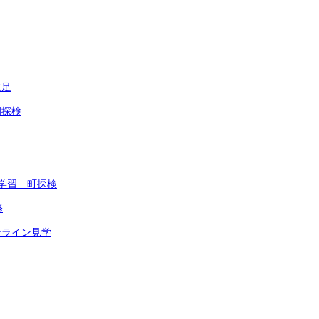
遠足
園探検
学習 町探検
修
ンライン見学