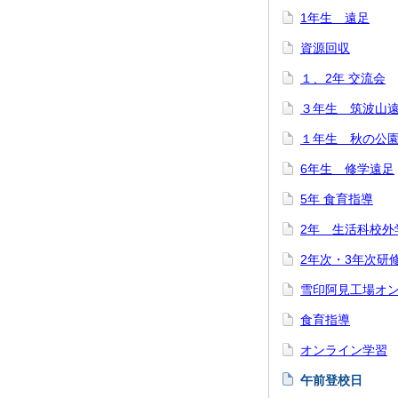
1年生 遠足
資源回収
１、2年 交流会
３年生 筑波山
１年生 秋の公
6年生 修学遠足
5年 食育指導
2年 生活科校外
2年次・3年次研
雪印阿見工場オ
食育指導
オンライン学習
午前登校日