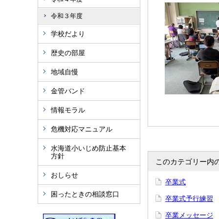
令和３年度
学校だより
歴史の部屋
地域自慢
金管バンド
情報モラル
危機対応マニュアル
水海道小いじめ防止基本
方針
このカテゴリー内
おしらせ
卒業式
困ったときの相談窓口
卒業式予行練習
卒業メッセージ