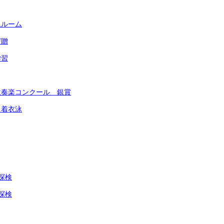
ムルーム
寄贈
学習
吹奏楽コンクール 銀賞
）着衣泳
探検
探検