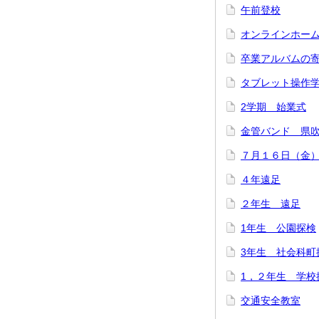
午前登校
オンラインホー
卒業アルバムの
タブレット操作
2学期 始業式
金管バンド 県
７月１６日（金
４年遠足
２年生 遠足
1年生 公園探検
3年生 社会科町
1，２年生 学校
交通安全教室