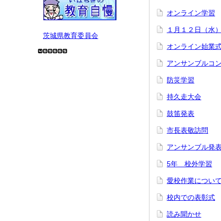
オンライン学習
１月１２日（水
茨城県教育委員会
オンライン始業
アンサンブルコ
防災学習
持久走大会
鼓笛発表
市長表敬訪問
アンサンブル発
5年 校外学習
愛校作業につい
校内での表彰式
読み聞かせ