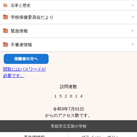
沿革と歴史
学校保健委員会だより
緊急情報
不審者情報
閲覧にはパスワードが
必要です。
訪問者数
1
5
2
0
1
4
令和3年7月01日
からのアクセス数です。
常総市立五箇小学校