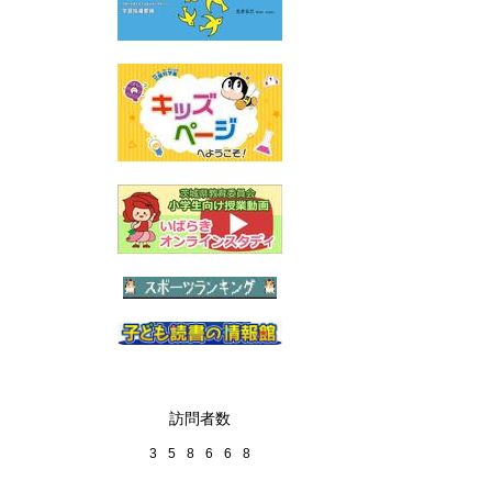
訪問者数
3
5
8
6
6
8