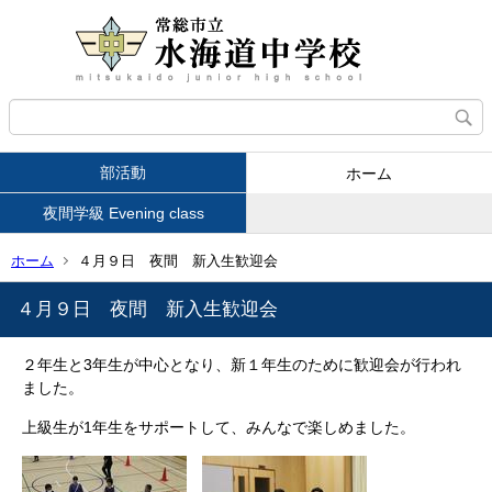
部活動
ホーム
夜間学級 Evening class
ホーム
４月９日 夜間 新入生歓迎会
４月９日 夜間 新入生歓迎会
２年生と3年生が中心となり、新１年生のために歓迎会が行われ
ました。
上級生が1年生をサポートして、みんなで楽しめました。