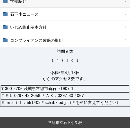
学校紹介
石下小ニュース
いじめ防止基本方針
コンプライアンス確保の取組
訪問者数
1
4
7
2
0
1
令和5年4月18日
からのアクセス数です。
〒300-2706 茨城県常総市新石下1907-1
ＴＥＬ.0297-42-2058 ＦＡＸ．0297-30-4067
Ｅ-ｍａｉｌ：551403＊sch.ibk.ed.jp（＊を＠に変えてください）
常総市立石下小学校