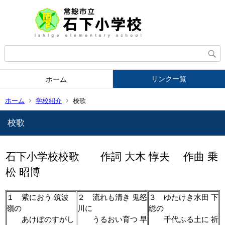
リンク一覧
ホーム
ホーム
学校紹介
校歌
校歌
石下小学校校歌 作詞 大木 惇夫 作曲 乗
松 昭博
１ 紫におう 筑波
２ 流れも清き 鬼怒
３ ゆたけき水田 下
嶺の
川に
総の
あけぼのすがし
うるおい育つ 早
千代ふる土に 祈