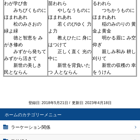
わが学び舎
苗われら
るわれら
みちびくものに
やしなうものに
つちかうものに
ほまれあれ
ほまれあれ
ほまれあれ
松のみさおの
若くのびゆく 力
稲のみのりの 黄
緑よ緑
よ力
金よ黄金
徳と智恵を み
教えひたに 身に
明かる眉に み空
がき修め
はつけて
仰ぎ
みずから発ちて
正しく直く 光の
親しみ和み 耕し
みずから活きて
中に
刈りて
新世の美しき
新世を背負いた
新世の収穫の 幸
民とならん
つ 人とならん
をうけん
登録日: 2018年5月21日 / 更新日: 2023年4月18日
ホーム
ラーケーション関係