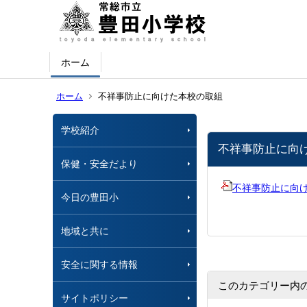
ホーム
ホーム
不祥事防止に向けた本校の取組
学校紹介
不祥事防止に向
保健・安全だより
不祥事防止に向
今日の豊田小
地域と共に
安全に関する情報
このカテゴリー内
サイトポリシー