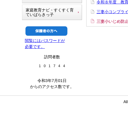
令和８年度 教
家庭教育ナビ・すくすく育
三妻小コンプラ
ていばらきっ子
三妻小いじめ防
閲覧にはパスワードが
必要です。
訪問者数
1
0
1
7
4
4
令和3年7月01日
からのアクセス数です。
Al